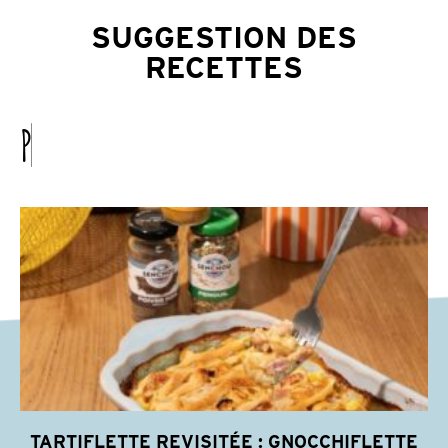
SUGGESTION DES
RECETTES
P
S
S
.
.
.
P
S
S
.
TARTIFLETTE REVISITÉE : GNOCCHIFLETTE